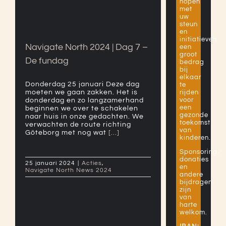
hopen
7 – De fundag
met
uw
steun
en
initiatieven
Navigate North 2024 | Dag 7 –
een
groot
De fundag
bedrag
bij
elkaar
Donderdag 25 januari Deze dag
te
rijden
moeten we gaan zakken. Het is
voor
donderdag en zo langzamerhand
een
beginnen we over te schakelen
gezonde
naar huis in onze gedachten. We
toekomst
verwachten de route richting
van
Göteborg met nog wat
[...]
kinderen.
Sponsoring,
donaties
25 januari 2024
|
Acties
,
en
Navigate North News 2024
andere
bijdragen
zijn
van
harte
welkom.