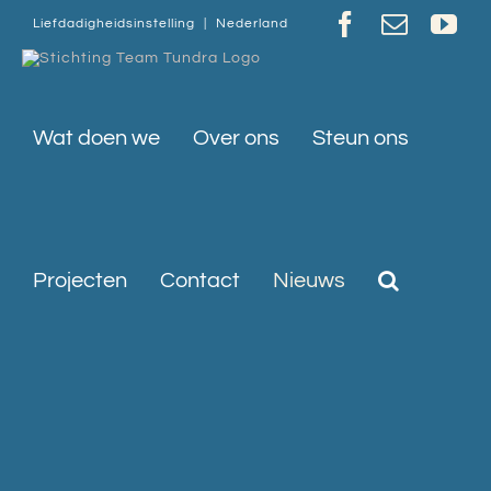
Ga
Facebook
E-
Yo
Liefdadigheidsinstelling | Nederland
naar
inhoud
mail
Wat doen we
Over ons
Steun ons
Projecten
Contact
Nieuws