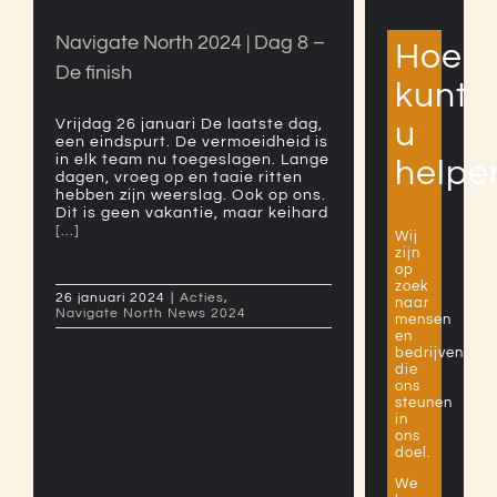
Navigate North 2024 | Dag 8 –
Hoe
De finish
kunt
Vrijdag 26 januari De laatste dag,
u
een eindspurt. De vermoeidheid is
in elk team nu toegeslagen. Lange
helpe
dagen, vroeg op en taaie ritten
hebben zijn weerslag. Ook op ons.
Dit is geen vakantie, maar keihard
[...]
Wij
zijn
op
zoek
26 januari 2024
|
Acties
,
naar
Navigate North News 2024
mensen
en
bedrijven
die
ons
steunen
in
ons
doel.
We
Navigate North 2024 | Dag