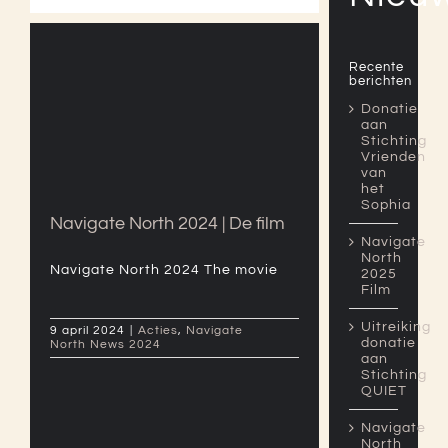
Recente
berichten
Donatie
Navigate North 2024 | De
aan
film
Stichting
Vrienden
van
het
Sophia
Navigate North 2024 | De film
Navigate
North
Navigate North 2024 The movie
2025
Film
Uitreiking
9 april 2024
|
Acties
,
Navigate
donatie
North News 2024
aan
Stichting
QUIET
Navigate
North