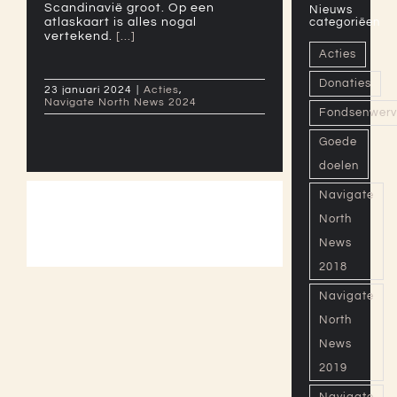
Scandinavië groot. Op een
Nieuws
atlaskaart is alles nogal
categoriëen
vertekend.
[...]
Acties
Donaties
23 januari 2024
|
Acties
,
Navigate North News 2024
Fondsenwerv
Goede
doelen
Navigate
North
News
2018
Navigate
North
News
2019