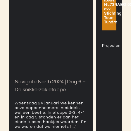
IBAN:
NL73RABO 0
ovv.
Stichting
Team
Tundra
Navigate North 2024 | Dag
6 – De knikkerzak etappe
Projecten
Navigate North 2024 | Dag 6 –
De knikkerzak etappe
Woensdag 24 januari We kennen
onze pappenheimers inmiddels
wel een beetje. In etappe 2-3, 4-4
en in dag 5 stonden er aan het
einde tussen haakjes woorden. En
we wisten dat we hier iets
[...]