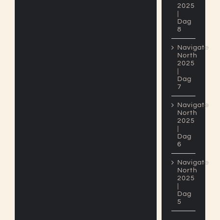
2025
|
Dag
8
Navigate
North
2025
|
Dag
7
Navigate
Navigate North 2024 | Dag
North
8 – De finish
2025
|
Dag
6
Navigate
North
2025
|
Dag
5