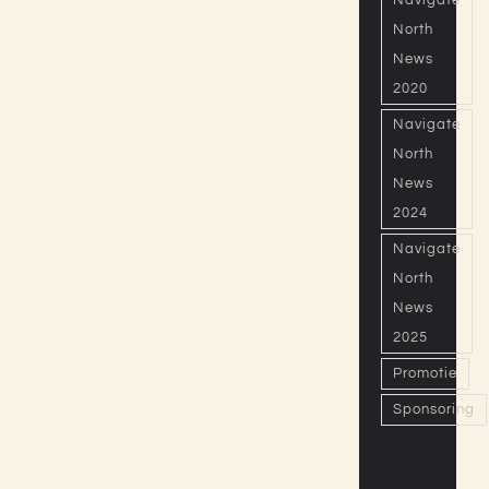
Navigate
North
News
2020
Navigate
North
News
2024
Navigate
North
News
2025
Promotie
Sponsoring