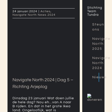
Stichting
Team
24 januari 2024
|
Acties
,
Tundra
Navigate North News 2024
Steun
ons
Navigate
North
2025
Navigate North 2024 | Dag
Navigate
5 – Richting Arjeplog
North
2024
Nieuws
Navigate North 2024 | Dag 5 –
Richting Arjeplog
Dinsdag 23 januari Wat doen jullie
de hele dag? Nou eh...van A naar
B rijden. En dat in het grote Ikea
land. Ongelooflijk, wat is