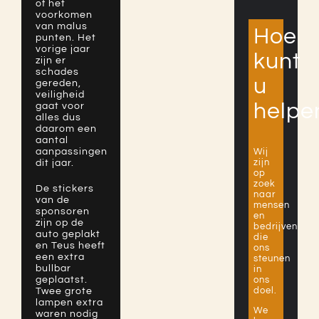
of het
voorkomen
van malus
Hoe
punten. Het
vorige jaar
kunt
zijn er
schades
u
gereden,
veiligheid
helpe
gaat voor
alles dus
daarom een
aantal
aanpassingen
Wij
zijn
dit jaar.
op
zoek
De stickers
naar
van de
mensen
sponsoren
en
zijn op de
bedrijven
auto geplakt
die
en Teus heeft
ons
een extra
steunen
bullbar
in
geplaatst.
ons
doel.
Twee grote
lampen extra
We
waren nodig