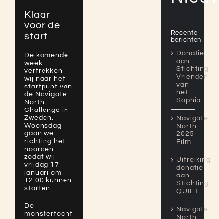
Klaar
voor de
Recente
start
berichten
Donatie
De komende
aan
week
Stichting
vertrekken
Vrienden
wij naar het
van
startpunt van
het
de Navigate
Sophia
North
Challenge in
Zweden.
Navigate
Woensdag
North
gaan we
2025
richting het
Film
noorden
zodat wij
Uitreiking
vrijdag 17
donatie
januari om
aan
12:00 kunnen
Stichting
starten.
QUIET
De
Navigate
monstertocht
North