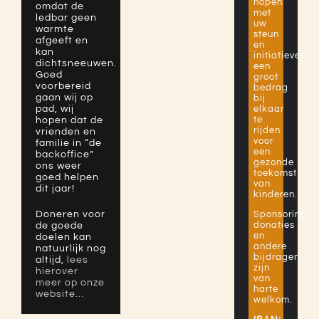
hopen
omdat de
met
ledbar geen
uw
warmte
steun
afgeeft en
en
kan
initiatieven
dichtsneeuwen.
een
Goed
groot
voorbereid
bedrag
gaan wij op
bij
pad, wij
elkaar
te
hopen dat de
rijden
vrienden en
voor
familie in “de
een
backoffice”
gezonde
ons weer
toekomst
goed helpen
van
dit jaar!
kinderen.
Doneren voor
Sponsoring,
donaties
de goede
en
doelen kan
andere
natuurlijk nog
bijdragen
altijd,
lees
zijn
hierover
van
meer op onze
harte
website…
welkom.