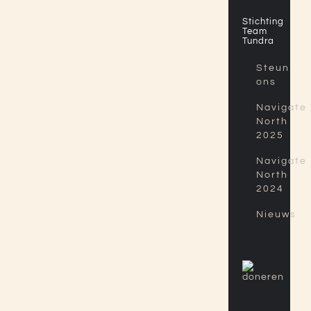
Stichting
Team
Tundra
Steun
ons
Navigate
North
2025
Navigate
North
2024
Nieuws