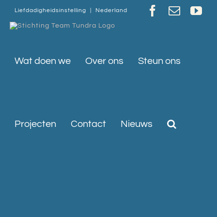
Ga
Facebook
E-
Yo
Liefdadigheidsinstelling | Nederland
naar
inhoud
mail
Wat doen we
Over ons
Steun ons
Projecten
Contact
Nieuws