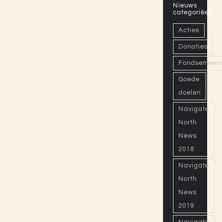
Nieuws
categoriëen
Acties
Donaties
Fondsenwerv
Goede
doelen
Navigate
North
News
2018
Navigate
North
News
2019