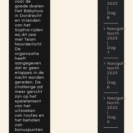
voor de
2025
goede doelen
|
Het Babyhuis
Dag
in Dordrecht
8
en Vrienden
van het
Navigate
Sophia rijden
North
wij dit jaar
2025
met Team
|
Noorderlicht.
Dag
De
7
organisatie
heeft
aangegeven
Navigate
dat er geen
North
etappes in de
2025
nacht worden
|
gereden. De
Dag
challenge zal
6
meer gericht
zijn op het
Navigate
spelelement
North
van het
2025
uitzoeken
|
van routes en
Dag
het behalen
5
van
bonuspunten