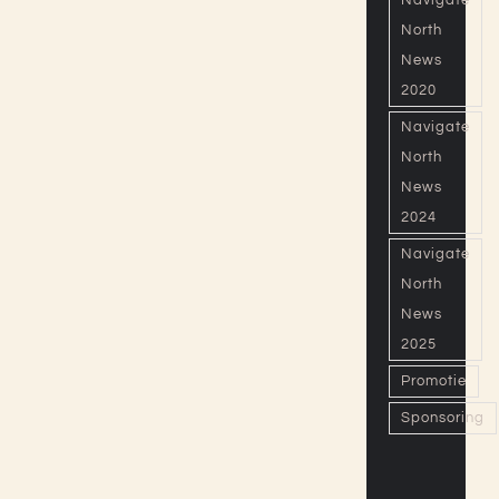
Navigate
North
News
2020
Navigate
North
News
2024
Navigate
North
News
2025
Promotie
Sponsoring